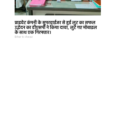
प्राइवेट कंपनी के सुपरवाईजर से हुई लुट का सफल
उद्भेदन का डीएसपी ने किया दावा, लुटे गए मोबाइल
के साथ एक गिरफ्तार।
Bihar ki Awaz
Mortarix
Lexifo
Launchlify
News Portal Development
All in One SEO Pack